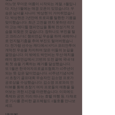
어느덧 무더운 여름이 시작되는 계절, 6월입니
다. 지난 5월에는 매경 오픈이 있었습니다. 우
승은 남서울 사나이 ‘박상현’이 거머쥐었습니
다. 박상현은 2년만에 트로피를 탈환한 기쁨을
맞이했습니다. 최근 고전을 면치 못하던 리디
아 고는 메디힐 챔피언십을 통해 전성기적 모
습을 되찾은 것 같습니다. 장하나도 부진을 털
고 크리스F&C 챔피언십 우승을 하며 세레머니
로 먼지털기춤을 추며 부진도 털어버렸습니
다. 전가람 선수는 캐디에서 KPGA 코리안투어
개막전 우승을 차지하며 많은 이들의 눈길을
끌었습니다. 이 밖에도 박인비는 두산 매치플
레이 챔피언십에서 20번의 도전 끝에 국내 대
회 첫 승을 기록하는 쾌거를 달성했습니다.
또 5월은 한국여자프로골프협회가 40주년이
되는 뜻 깊은 달이었습니다. 40주년기념식에
서 초창기 골프대회 우승자인 김소영 프로가
공로상을 수상했습니다. 김소영 프로와의 인
터뷰를 통해 초창기 여자 프로들의 애환을 들
어보는 귀한 시간을 마련했습니다. 이외에도
축제와 공연, 미리 떠나는 호텔 여행 등, 다채로
운 기사를 준비한 골프헤럴드 6월호를 만나보
세요.