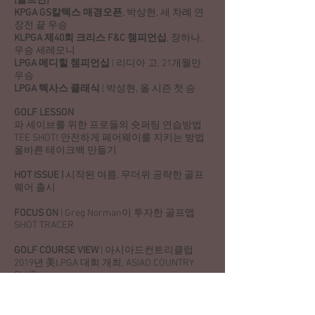
[골프면]
KPGA GS칼텍스 매경오픈
, 박상현, 세 차례 연
장전 끝 우승
KLPGA 제40회 크리스 F&C 챔피언십
, 장하나,
우승 세레모니
LPGA 메디힐 챔피언십
| 리디아 고, 21개월만
우승
LPGA 텍사스 클래식
| 박성현, 올 시즌 첫 승
GOLF LESSON
파 세이브를 위한 프로들의 숏퍼팅 연습방법
TEE SHOT! 안전하게 페어웨이를 지키는 방법
올바른 테이크백 만들기
HOT ISSUE |
시작된 여름, 무더위 공략한 골프
웨어 출시
FOCUS ON
| Greg Norman이 투자한 골프앱
SHOT TRACER
GOLF COURSE VIEW
| 아시아드컨트리클럽
2019년 美LPGA 대회 개최, ASIAD COUNTRY
CLUB
KLPGA 창립40주년 기념 비전선포식