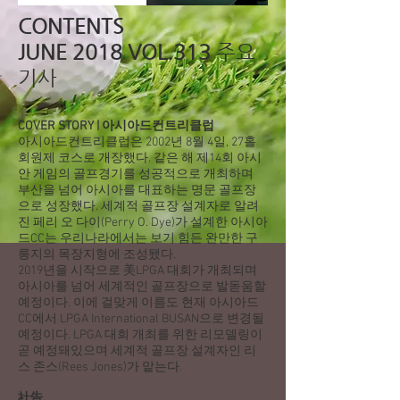
CONTENTS
JUNE 2018 VOL.313
주요
기사
COVER STORY | 아시아드컨트리클럽
아시아드컨트리클럽은 2002년 8월 4일, 27홀
회원제 코스로 개장했다. 같은 해 제14회 아시
안 게임의 골프경기를 성공적으로 개최하며
부산을 넘어 아시아를 대표하는 명문 골프장
으로 성장했다. 세계적 골프장 설계자로 알려
진 페리 오 다이(Perry O. Dye)가 설계한 아시아
드CC는 우리나라에서는 보기 힘든 완만한 구
릉지의 목장지형에 조성됐다.
2019년을 시작으로 美LPGA 대회가 개최되며
아시아를 넘어 세계적인 골프장으로 발돋움할
예정이다. 이에 걸맞게 이름도 현재 아시아드
CC에서 LPGA International BUSAN으로 변경될
예정이다. LPGA 대회 개최를 위한 리모델링이
곧 예정돼있으며 세계적 골프장 설계자인 리
스 존스(Rees Jones)가 맡는다.
社告