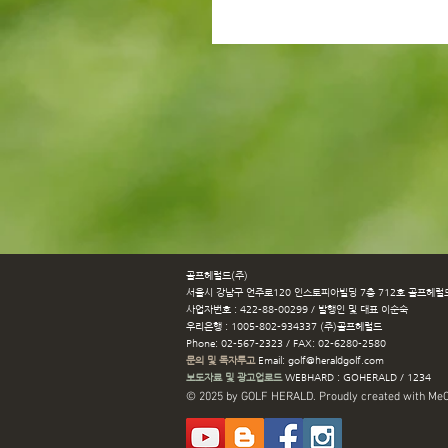
골프헤럴드(주) ​
서울시 강남구 언주로120 인스토피아빌딩 7층 712호 골프헤
사업자번호 : 422-88-00299 / 발행인 및 대표 이순숙
우리은행 : 1005-802-934337 (주)골프헤럴드
Phone: 02-567-2323 / FAX: 02-6280-2580
문의 및 독자투고
Email:
golf@heraldgolf.com
보도자료 및 광고업로드
WEBHARD : GOHERALD / 1234
© 2025 by GOLF HERALD. Proudly created with
MeC