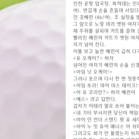
인천 공항 입국장. 북적대는 인
여). 반갑게 손을 흔들며 서있
던 강혜린 (46/여). 조 실장을
그 앞으로 노랑 머리 앳된 여자
채 주위를 살피며 카트를 끌며 
빨라진 혜린의 카트가 앳된 여자
자가 넘어 진다.
이를 보고 놀란 혜린이 급히 다
<유 오케이?> 하자
넘어진 여자가 혜린의 손을 신
<아임 낫 오케이!>
그러나 웃으며 다시 한 번 정중히
<아임 쏘리! 마이 미스 테이크
<아 유 코리안?> 하자 혜린이
<예스> 라고 답한다.
갑자기 이태리 말로 쏘아 붙이는
<내 기타 부서지면 당신이 책임
<아이 던 언더 스텐드 홧 유 
<아이 누 잇 유어 매너스 아 
그러고도 화가 안 풀렸는지 쉬지