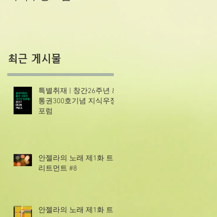
최근 게시물
특별취재 | 창간26주년 &
통권300호기념 지식우정
포럼
안젤라의 노래 제1화 트
리트먼트 #8
안젤라의 노래 제1화 트