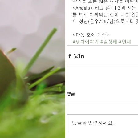
자리를 뜨는 젊은 여자를 혜린이
<Angella> 라고 쓴 피켓과
를 보자 아까와는 전혀 다른 얼
어 청년(은우/25/남)으로부터
<다음 호에 계속>
#영화이야기
#김상배
#연재
댓글
댓글을 입력하세요.