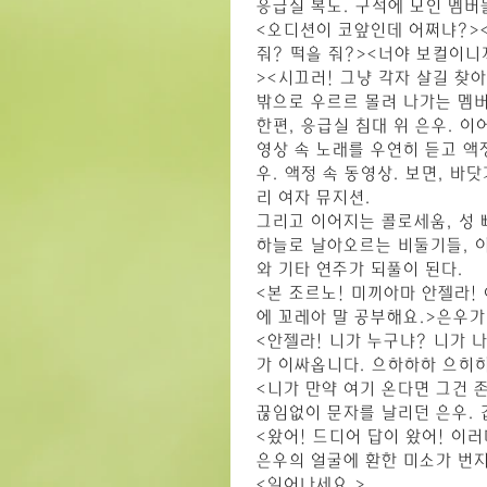
응급실 복도. 구석에 모인 멤버
<오디션이 코앞인데 어쩌냐?><
줘? 떡을 줘?><너야 보컬이니
><시끄러! 그냥 각자 살길 찾
밖으로 우르르 몰려 나가는 멤버
한편, 응급실 침대 위 은우. 
영상 속 노래를 우연히 듣고 액
우. 액정 속 동영상. 보면, 
리 여자 뮤지션.
그리고 이어지는 콜로세움, 성 뻬
하늘로 날아오르는 비둘기들, 이
와 기타 연주가 되풀이 된다.
<본 조르노! 미끼아마 안젤라!
에 꼬레아 말 공부해요.>은우가
<안젤라! 니가 누구냐? 니가 
가 이싸옵니다. 으하하하 으히
<니가 만약 여기 온다면 그건 
끊임없이 문자를 날리던 은우. 
<왔어! 드디어 답이 왔어! 이러
은우의 얼굴에 환한 미소가 번지
<일어나세요.>