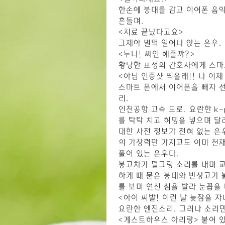
한손에 붕대를 감고 이어폰 음악
흔들며.
<치료 끝났다고요>
그제야 벌떡 일어나 앉는 은우.
<누나! 싸인 해줄까?>
황당한 표정의 간호사에게 스마
<아님 인증샷 찍을래!! 나 이제
스마트 폰에서 이어폰을 빼자 선
리.
인천공항 고속 도로. 요란한 k
를 탁탁 치고 허밍을 넣으며 달
대한 사전 정보가 전혀 없는 은
의 가창력만 가지고도 이미 천
풀어 있는 은우다.
봉고차가 덜그렁 소리를 내며 교
하게 때 묻은 붕대와 반창고가 
를 보며 연신 침을 발라 눈꼽을 
<아이 씨발! 이런 날 늦잠을 자
요란한 엔진소리. 그러나 소리만
<게스트하우스 아리랑> 붙어 있