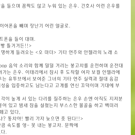
을 들으며 꼼짝도 않고 누워 있는 은우. 간호사 이런 은우를 
 이어폰을 빼며 장난기 어린 얼굴로.
트폰을 들이 대며.
 빵 뜰거거든!!>
명하게 들려오는 <오 마더> 기타 연주와 안젤라의 노래 소
-pop 음악 소리와 함께 덜덜 거리는 봉고차를 운전하며 운전대
려가는 은우. 이태리에서 잠시 후 도착할 여자 보컬 안젤라에 
우는 유투브에서 보여준 그녀의 기타 연주 실력과 절대 음감
재성을 입증하고도 남는다고 고개를 연신 끄덕이며 기대에 부
각이 높게 서 있는 다리를 질주하는 은우 손엔 아직도 지저분
붙어 있고 밤새 잠을 설쳤는지 부스스한 몰골을 하고 백미러
떼고 있다,
냐? 똥차야! 빨리 가자 늦으면 좃 된다!!>
큼 속도를 영- 못 내는 봉고차. 문짝에
다.