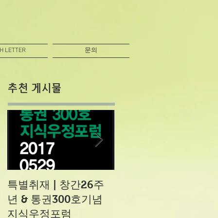
H LETTER
문의
추천 게시물
특별취재 | 창간26주
[특별기고] 세상사는
년 & 통권300호기념
방법과 골프와 나
지식우정포럼