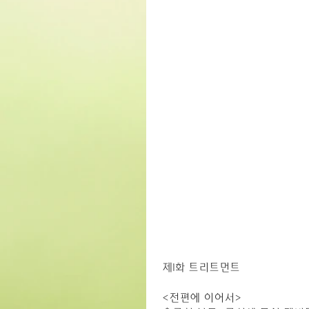
제1화 트리트먼트
<전편에 이어서>