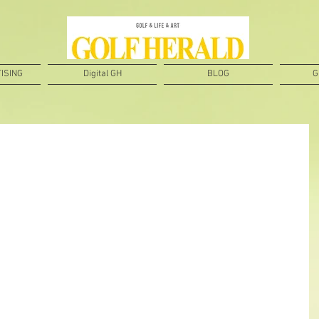
ISING
Digital GH
BLOG
G