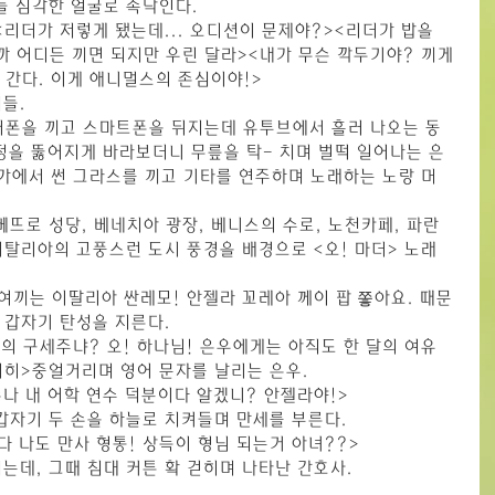
들 심각한 얼굴로 속닥인다.
리더가 저렇게 됐는데... 오디션이 문제야?><리더가 밥을 
까 어디든 끼면 되지만 우린 달라><내가 무슨 깍두기야? 끼게
아 간다. 이게 애니멀스의 존심이야!>
들.
이어폰을 끼고 스마트폰을 뒤지는데 유투브에서 흘러 나오는 동
정을 뚫어지게 바라보더니 무릎을 탁- 치며 벌떡 일어나는 은
바닷가에서 썬 그라스를 끼고 기타를 연주하며 노래하는 노랑 머
뜨로 성당, 베네치아 광장, 베니스의 수로, 노천카페, 파란 
탈리아의 고풍스런 도시 풍경을 배경으로 <오! 마더> 노래
 여끼는 이딸리아 싼레모! 안젤라 꼬레아 께이 팝 쫗아요. 때문
 갑자기 탄성을 지른다.
나의 구세주냐? 오! 하나님! 은우에게는 아직도 한 달의 여유
히히>중얼거리며 영어 문자를 날리는 은우.
존나 내 어학 연수 덕분이다 알겠니? 안젤라야!>
갑자기 두 손을 하늘로 치켜들며 만세를 부른다.
다 나도 만사 형통! 상득이 형님 되는거 아녀??>
는데, 그때 침대 커튼 확 걷히며 나타난 간호사.